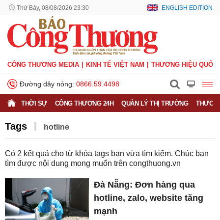
Thứ Bảy, 08/08/2026 23:30
ENGLISH EDITION
CÔNG THƯƠNG MEDIA
KINH TẾ VIỆT NAM
THƯƠNG HIỆU QUỐC 
Đường dây nóng:
0866.59.4498
THỜI SỰ
CÔNG THƯƠNG 24H
QUẢN LÝ THỊ TRƯỜNG
THƯƠNG
Tags
hotline
Có
2
kết quả cho từ khóa tags bạn vừa tìm kiếm. Chúc bạn
tìm được nội dung mong muốn trên
congthuong.vn
Đà Nẵng: Đơn hàng qua
hotline, zalo, website tăng
mạnh