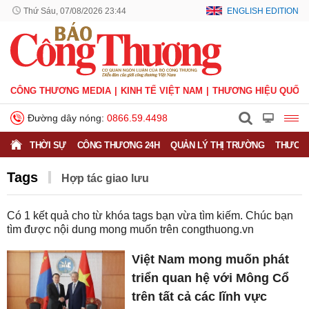
Thứ Sáu, 07/08/2026 23:44
ENGLISH EDITION
CÔNG THƯƠNG MEDIA
KINH TẾ VIỆT NAM
THƯƠNG HIỆU QUỐC 
Đường dây nóng:
0866.59.4498
THỜI SỰ
CÔNG THƯƠNG 24H
QUẢN LÝ THỊ TRƯỜNG
THƯƠNG
Tags
Hợp tác giao lưu
Có
1
kết quả cho từ khóa tags bạn vừa tìm kiếm. Chúc bạn
tìm được nội dung mong muốn trên
congthuong.vn
Việt Nam mong muốn phát
triển quan hệ với Mông Cổ
trên tất cả các lĩnh vực