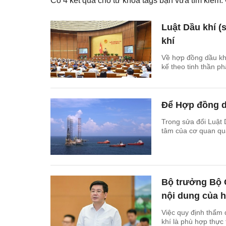
Có
4
kết quả cho từ khóa tags bạn vừa tìm kiếm
Luật Dầu khí (
khí
Về hợp đồng dầu khí,
kế theo tinh thần 
Để Hợp đồng dầ
Trong sửa đổi Luật 
tâm của cơ quan quả
Bộ trưởng Bộ 
nội dung của 
Việc quy định thẩm
khí là phù hợp thực 