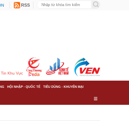
ON
RSS
Tin Khu Vực
NG
HỘI NHẬP - QUỐC TẾ
TIÊU DÙNG - KHUYẾN MẠI