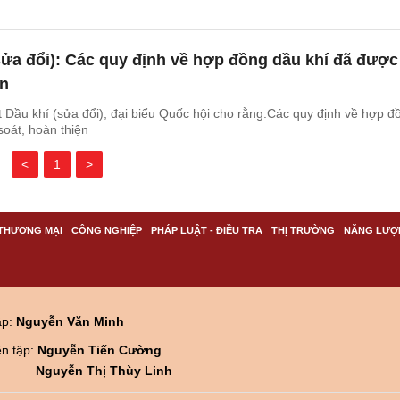
sửa đổi): Các quy định về hợp đồng dầu khí đã được
ện
 Dầu khí (sửa đổi), đại biểu Quốc hội cho rằng:Các quy định về hợp đ
soát, hoàn thiện
<
1
>
THƯƠNG MẠI
CÔNG NGHIỆP
PHÁP LUẬT - ĐIỀU TRA
THỊ TRƯỜNG
NĂNG LƯỢ
ập:
Nguyễn Văn Minh
ên tập:
Nguyễn Tiến Cường
Nguyễn Thị Thùy Linh