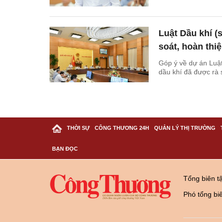
Luật Dầu khí (
soát, hoàn thi
Góp ý về dự án Luật
dầu khí đã được rà 
THỜI SỰ
CÔNG THƯƠNG 24H
QUẢN LÝ THỊ TRƯỜNG
BẠN ĐỌC
Tổng biên t
Phó tổng bi