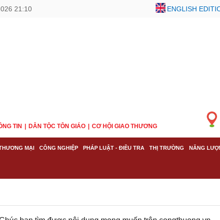
2026 21:10
ENGLISH EDITI
ÔNG TIN
DÂN TỘC TÔN GIÁO
CƠ HỘI GIAO THƯƠNG
THƯƠNG MẠI
CÔNG NGHIỆP
PHÁP LUẬT - ĐIỀU TRA
THỊ TRƯỜNG
NĂNG LƯỢ