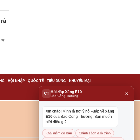
 rà
ồng
NG
HỘI NHẬP - QUỐC TẾ
TIÊU DÙNG - KHUYẾN MẠI
Hỏi đáp Xăng E10
×
CT
Báo Công Thương
Xin chào! Mình là trợ lý hỏi–đáp về
xăng
E10
của Báo Công Thương. Bạn muốn
biết điều gì?
Khái niệm cơ bản
Chính sách & lộ trình