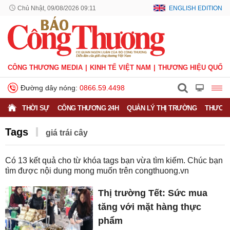
Chủ Nhật, 09/08/2026 09:11
ENGLISH EDITION
CÔNG THƯƠNG MEDIA
KINH TẾ VIỆT NAM
THƯƠNG HIỆU QUỐC 
Đường dây nóng:
0866.59.4498
THỜI SỰ
CÔNG THƯƠNG 24H
QUẢN LÝ THỊ TRƯỜNG
THƯƠNG
Tags
giá trái cây
Có
13
kết quả cho từ khóa tags bạn vừa tìm kiếm. Chúc bạn
tìm được nội dung mong muốn trên
congthuong.vn
Thị trường Tết: Sức mua
tăng với mặt hàng thực
phẩm