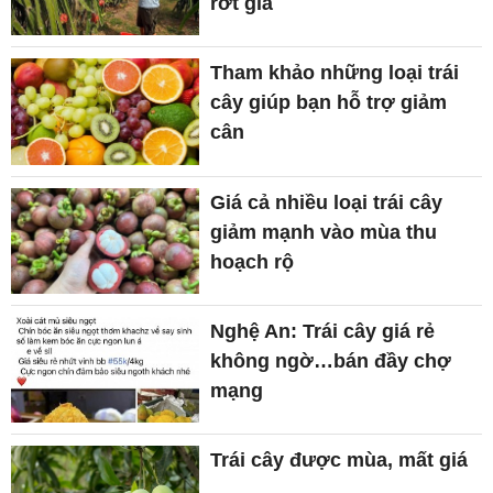
rớt giá
Tham khảo những loại trái
cây giúp bạn hỗ trợ giảm
cân
Giá cả nhiều loại trái cây
giảm mạnh vào mùa thu
hoạch rộ
Nghệ An: Trái cây giá rẻ
không ngờ…bán đầy chợ
mạng
Trái cây được mùa, mất giá