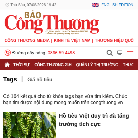
Thứ Sáu, 07/08/2026 19:42
ENGLISH EDITION
CÔNG THƯƠNG MEDIA
KINH TẾ VIỆT NAM
THƯƠNG HIỆU QUỐC 
Đường dây nóng:
0866.59.4498
THỜI SỰ
CÔNG THƯƠNG 24H
QUẢN LÝ THỊ TRƯỜNG
THƯƠNG
Tags
​​​​​​​Giá hồ tiêu
Có
164
kết quả cho từ khóa tags bạn vừa tìm kiếm. Chúc
bạn tìm được nội dung mong muốn trên
congthuong.vn
Hồ tiêu Việt duy trì đà tăng
trưởng tích cực