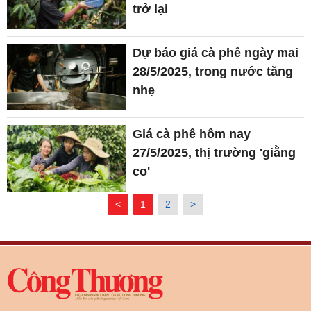
trở lại
Dự báo giá cà phê ngày mai
28/5/2025, trong nước tăng
nhẹ
Giá cà phê hôm nay
27/5/2025, thị trường 'giằng
co'
<
1
2
>