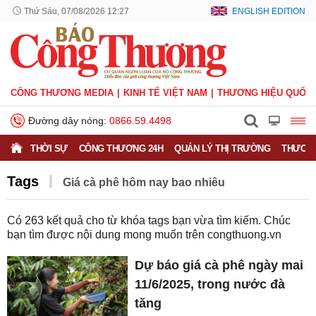
Thứ Sáu, 07/08/2026 12:27
ENGLISH EDITION
CÔNG THƯƠNG MEDIA
KINH TẾ VIỆT NAM
THƯƠNG HIỆU QUỐC 
Đường dây nóng:
0866.59.4498
THỜI SỰ
CÔNG THƯƠNG 24H
QUẢN LÝ THỊ TRƯỜNG
THƯƠNG
Tags
​​​​​​​Giá cà phê hôm nay bao nhiêu
Có
263
kết quả cho từ khóa tags bạn vừa tìm kiếm. Chúc
bạn tìm được nội dung mong muốn trên
congthuong.vn
Dự báo giá cà phê ngày mai
11/6/2025, trong nước đà
tăng