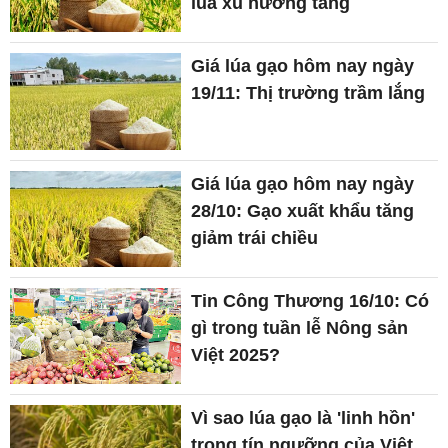
lúa xu hướng tăng
Giá lúa gạo hôm nay ngày
19/11: Thị trường trầm lắng
Giá lúa gạo hôm nay ngày
28/10: Gạo xuất khẩu tăng
giảm trái chiều
Tin Công Thương 16/10: Có
gì trong tuần lễ Nông sản
Việt 2025?
Vì sao lúa gạo là 'linh hồn'
trong tín ngưỡng của Việt