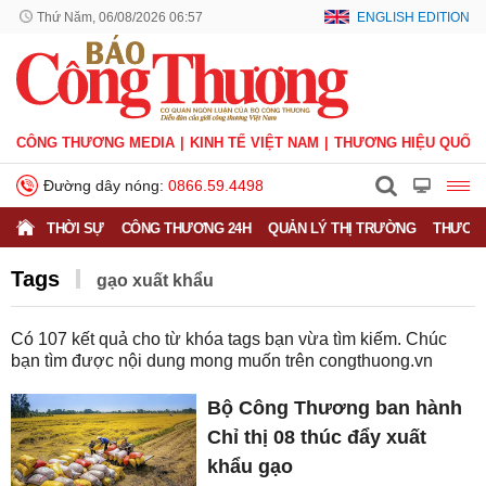
Thứ Năm, 06/08/2026 06:57
ENGLISH EDITION
CÔNG THƯƠNG MEDIA
KINH TẾ VIỆT NAM
THƯƠNG HIỆU QUỐC 
Đường dây nóng:
0866.59.4498
THỜI SỰ
CÔNG THƯƠNG 24H
QUẢN LÝ THỊ TRƯỜNG
THƯƠNG
Tags
​​​​​​​gạo xuất khẩu​​​​​​​​​​​​​​
Có
107
kết quả cho từ khóa tags bạn vừa tìm kiếm. Chúc
bạn tìm được nội dung mong muốn trên
congthuong.vn
Bộ Công Thương ban hành
Chỉ thị 08 thúc đẩy xuất
khẩu gạo