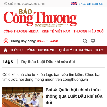
Chủ Nhật, 09/08/2026 11:48
ENGLISH EDITION
CÔNG THƯƠNG MEDIA
KINH TẾ VIỆT NAM
THƯƠNG HIỆU QUỐC 
Đường dây nóng:
0866.59.4498
THỜI SỰ
CÔNG THƯƠNG 24H
QUẢN LÝ THỊ TRƯỜNG
THƯƠNG
Tags
Dự thảo Luật Dầu khí sửa đổi
Có
6
kết quả cho từ khóa tags bạn vừa tìm kiếm. Chúc bạn
tìm được nội dung mong muốn trên
congthuong.vn
Bài 4: Quốc hội chính thức
thông qua Luật Dầu khí sửa
đổi