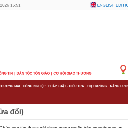
2026 15:51
ENGLISH EDITI
ÔNG TIN
DÂN TỘC TÔN GIÁO
CƠ HỘI GIAO THƯƠNG
THƯƠNG MẠI
CÔNG NGHIỆP
PHÁP LUẬT - ĐIỀU TRA
THỊ TRƯỜNG
NĂNG LƯỢ
ửa đổi)