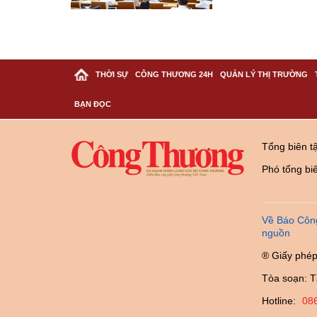
THỜI SỰ
CÔNG THƯƠNG 24H
QUẢN LÝ THỊ TRƯỜNG
BẠN ĐỌC
Tổng biên t
Phó tổng bi
Về Báo Côn
nguồn
® Giấy phép
Tòa soạn: T
Hotline:
08