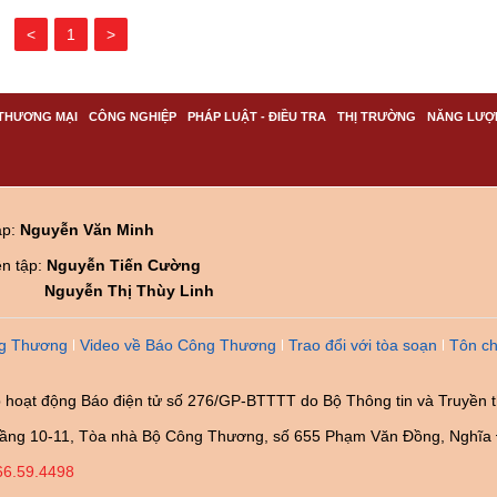
<
1
>
THƯƠNG MẠI
CÔNG NGHIỆP
PHÁP LUẬT - ĐIỀU TRA
THỊ TRƯỜNG
NĂNG LƯỢ
ập:
Nguyễn Văn Minh
ên tập:
Nguyễn Tiến Cường
Nguyễn Thị Thùy Linh
g Thương
Video về Báo Công Thương
Trao đổi với tòa soạn
Tôn ch
 hoạt động Báo điện tử số 276/GP-BTTTT do Bộ Thông tin và Truyền 
ầng 10-11, Tòa nhà Bộ Công Thương, số 655 Phạm Văn Đồng, Nghĩa 
66.59.4498