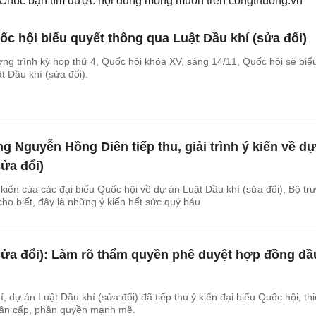
. Chúc bạn tìm được nội dung mong muốn trên
congthuong.vn
ốc hội biểu quyết thông qua Luật Dầu khí (sửa đổi)
g trình kỳ họp thứ 4, Quốc hội khóa XV, sáng 14/11, Quốc hội sẽ biể
t Dầu khí (sửa đổi).
ng Nguyễn Hồng Diên tiếp thu, giải trình ý kiến về d
sửa đổi)
 ý kiến của các đại biểu Quốc hội về dự án Luật Dầu khí (sửa đổi), Bộ tr
o biết, đây là những ý kiến hết sức quý báu.
sửa đổi): Làm rõ thẩm quyền phê duyệt hợp đồng dầ
 dự án Luật Dầu khí (sửa đổi) đã tiếp thu ý kiến đại biểu Quốc hội, thi
phân cấp, phân quyền mạnh mẽ.