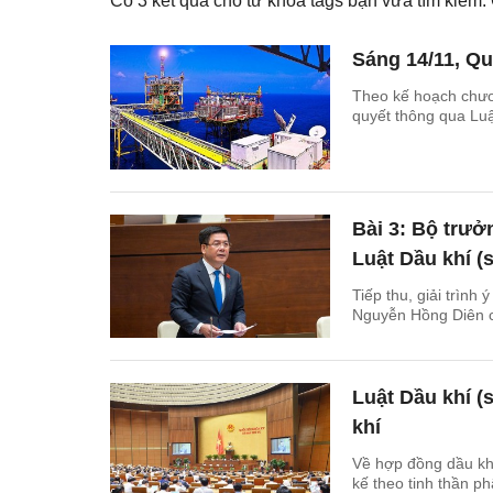
Có
3
kết quả cho từ khóa tags bạn vừa tìm kiếm
Sáng 14/11, Qu
Theo kế hoạch chươn
quyết thông qua Luậ
Bài 3: Bộ trưở
Luật Dầu khí (
Tiếp thu, giải trình
Nguyễn Hồng Diên ch
Luật Dầu khí (
khí
Về hợp đồng dầu khí,
kế theo tinh thần 