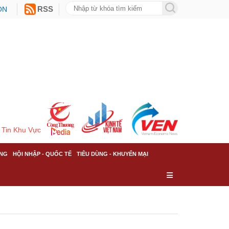
ON
RSS
Tin Khu Vực
NG
HỘI NHẬP - QUỐC TẾ
TIÊU DÙNG - KHUYẾN MẠI