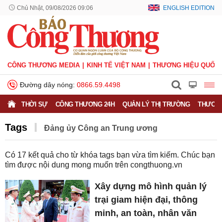
Chủ Nhật, 09/08/2026 09:06
ENGLISH EDITION
CÔNG THƯƠNG MEDIA
KINH TẾ VIỆT NAM
THƯƠNG HIỆU QUỐC 
Đường dây nóng:
0866.59.4498
THỜI SỰ
CÔNG THƯƠNG 24H
QUẢN LÝ THỊ TRƯỜNG
THƯƠNG
Tags
Đảng ủy Công an Trung ương
Có
17
kết quả cho từ khóa tags bạn vừa tìm kiếm. Chúc bạn
tìm được nội dung mong muốn trên
congthuong.vn
Xây dựng mô hình quản lý
trại giam hiện đại, thông
minh, an toàn, nhân văn