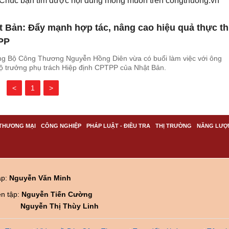
. Chúc bạn tìm được nội dung mong muốn trên
congthuong.vn
t Bản: Đẩy mạnh hợp tác, nâng cao hiệu quả thực th
PP
ởng Bộ Công Thương Nguyễn Hồng Diên vừa có buổi làm việc với ông
Bộ trưởng phụ trách Hiệp định CPTPP của Nhật Bản.
<
1
>
THƯƠNG MẠI
CÔNG NGHIỆP
PHÁP LUẬT - ĐIỀU TRA
THỊ TRƯỜNG
NĂNG LƯỢ
ập:
Nguyễn Văn Minh
ên tập:
Nguyễn Tiến Cường
Nguyễn Thị Thùy Linh