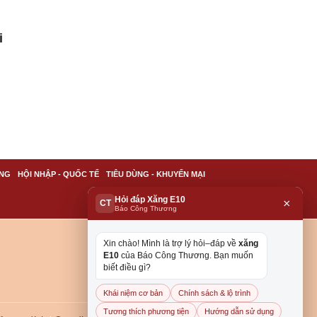
i
NG
HỘI NHẬP - QUỐC TẾ
TIÊU DÙNG - KHUYẾN MẠI
Hỏi đáp Xăng E10
×
CT
Báo Công Thương
Xin chào! Mình là trợ lý hỏi–đáp về
xăng
E10
của Báo Công Thương. Bạn muốn
biết điều gì?
Khái niệm cơ bản
Chính sách & lộ trình
Tương thích phương tiện
Hướng dẫn sử dụng