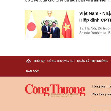
Có
1
kết quả cho từ khóa tags bạn vừa tìm kiếm
Việt Nam - Nhậ
Hiệp định CPT
Tại Hà Nội, Bộ trư
Shindo Yoshitaka, 
THỜI SỰ
CÔNG THƯƠNG 24H
QUẢN LÝ THỊ TRƯỜNG
BẠN ĐỌC
Tổng biên t
Phó tổng bi