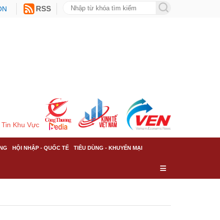
ON
RSS
Tin Khu Vực
NG
HỘI NHẬP - QUỐC TẾ
TIÊU DÙNG - KHUYẾN MẠI