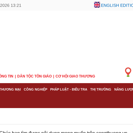
/2026 13:21
ENGLISH EDITI
ÔNG TIN
DÂN TỘC TÔN GIÁO
CƠ HỘI GIAO THƯƠNG
THƯƠNG MẠI
CÔNG NGHIỆP
PHÁP LUẬT - ĐIỀU TRA
THỊ TRƯỜNG
NĂNG LƯỢ