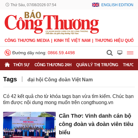
Thứ Sáu, 07/08/2026 07:54
ENGLISH EDITION
CÔNG THƯƠNG MEDIA
KINH TẾ VIỆT NAM
THƯƠNG HIỆU QUỐC 
Đường dây nóng:
0866.59.4498
THỜI SỰ
CÔNG THƯƠNG 24H
QUẢN LÝ THỊ TRƯỜNG
THƯƠNG
Tags
đại hội Công đoàn Việt Nam
Có
42
kết quả cho từ khóa tags bạn vừa tìm kiếm. Chúc bạn
tìm được nội dung mong muốn trên
congthuong.vn
Cần Thơ: Vinh danh cán bộ
công đoàn và đoàn viên tiêu
biểu