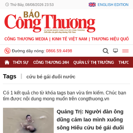
Thứ Bảy, 08/08/2026 23:53
ENGLISH EDITION
CÔNG THƯƠNG MEDIA
KINH TẾ VIỆT NAM
THƯƠNG HIỆU QUỐC 
Đường dây nóng:
0866.59.4498
THỜI SỰ
CÔNG THƯƠNG 24H
QUẢN LÝ THỊ TRƯỜNG
THƯƠNG
Tags
cứu bé gái đuối nước
Có
1
kết quả cho từ khóa tags bạn vừa tìm kiếm. Chúc bạn
tìm được nội dung mong muốn trên
congthuong.vn
Quảng Trị: Người đàn ông
dũng cảm lao mình xuống
sông Hiếu cứu bé gái đuối