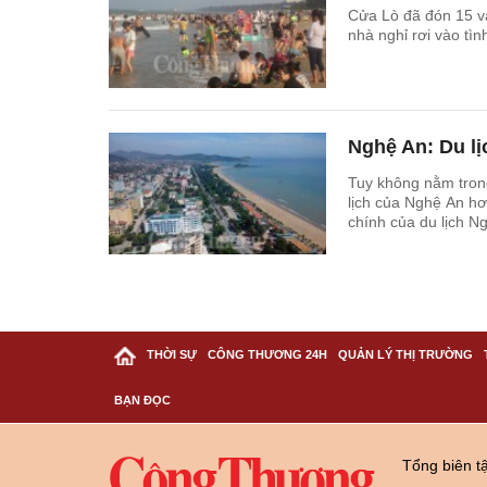
Cửa Lò đã đón 15 vạn
nhà nghỉ rơi vào tìn
Nghệ An: Du lị
Tuy không nằm tron
lịch của Nghệ An hơ
chính của du lịch N
năm 2015.
THỜI SỰ
CÔNG THƯƠNG 24H
QUẢN LÝ THỊ TRƯỜNG
BẠN ĐỌC
Tổng biên t