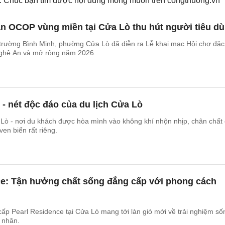
ếm. Chúc bạn tìm được nội dung mong muốn trên
congthuong.vn
ản OCOP vùng miền tại Cửa Lò thu hút người tiêu d
 trường Bình Minh, phường Cửa Lò đã diễn ra Lễ khai mạc Hội chợ đặc
hệ An và mở rộng năm 2026.
- nét độc đáo của du lịch Cửa Lò
ò - nơi du khách được hòa mình vào không khí nhộn nhịp, chân chất
en biển rất riêng.
ce: Tận hưởng chất sống đẳng cấp với phong cách
ấp Pearl Residence tại Cửa Lò mang tới làn gió mới về trải nghiệm số
 nhân.