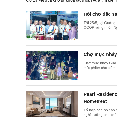
Có
19
kết quả cho từ khóa tags bạn vừa tìm ki
Hội chợ đặc s
Tối 25/5, tại Quảng
OCOP vùng miền Ng
Chợ mực nháy 
Chợ mực nháy Cửa L
một phiên chợ đêm v
Pearl Residen
Hometreat
Tổ hợp căn hộ cao c
nghỉ dưỡng cho chủ