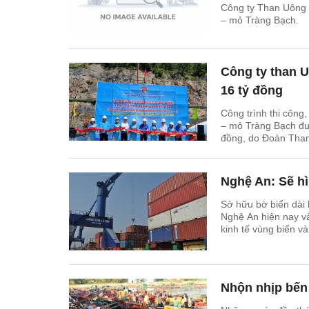
Công ty Than Uông 
– mỏ Tràng Bạch.
Công ty than Uô
16 tỷ đồng
Công trình thi công
– mỏ Tràng Bạch đượ
đồng, do Đoàn Than
giám sát thi công.
Nghệ An: Sẽ hì
Sở hữu bờ biển dài 
Nghệ An hiện nay và
kinh tế vùng biển v
Nhộn nhịp bến