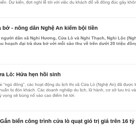
ển. Dự kiến, đợt nghỉ lễ tới với việc du khách đổ về đông đúc gây khôn
n nhất là trong thời điểm các nước láng giềng dịch diễn biến phức tạp.
 bở - nông dân Nghệ An kiếm bội tiền
, người dân xã Nghi Hương, Cửa Lò và Nghi Thạch, Nghi Lộc (Ng
u hoạch đại trà dưa bở với mỗi sào thu về trên dưới 2
0 triệu đồn
ửa Lò: Hứa hẹn hồi sinh
ài “ngủ đông”, các hoạt động du lịch thị xã Cửa Lò (Nghệ An) đã được 
huẩn bị đón khách. Các doanh nghiệp du lịch, lữ hành, cơ sở lưu trú và
 vọng sẽ bùng nổ vào cao điểm hè tới.
ắn biển công trình cửa lò quạt gió trị giá trên 16 tỷ