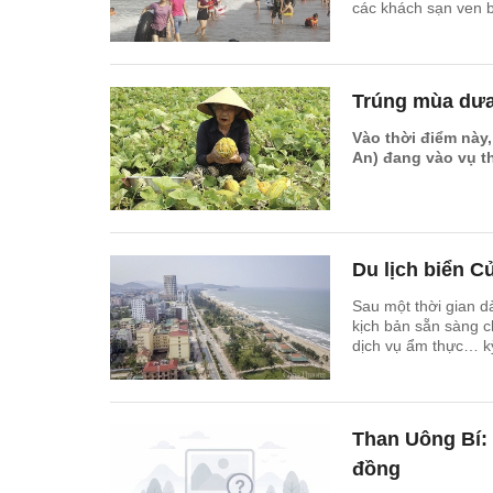
các khách sạn ven bi
lo lắng cho người dâ
Trúng mùa dưa
Vào thời điểm này
An) đang vào vụ th
Du lịch biển C
Sau một thời gian d
kịch bản sẵn sàng c
dịch vụ ẩm thực… kỳ
Than Uông Bí: G
đồng