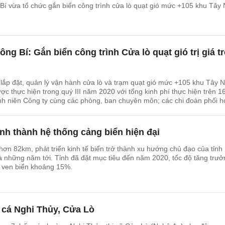
Bí vừa tổ chức gắn biển công trình cửa lò quạt gió mức +105 khu Tây
ng Bí: Gắn biển công trình Cửa lò quạt gió trị giá t
, lắp đặt, quản lý vận hành cửa lò và trạm quạt gió mức +105 khu Tây
c thực hiện trong quý III năm 2020 với tổng kinh phí thực hiện trên 16
h niên Công ty cùng các phòng, ban chuyên môn; các chi đoàn phối 
nh thành hệ thống cảng biển hiện đại
hơn 82km, phát triển kinh tế biển trở thành xu hướng chủ đạo của tỉnh
 những năm tới. Tỉnh đã đặt mục tiêu đến năm 2020, tốc độ tăng trưở
à ven biển khoảng 15%.
 cá Nghi Thủy, Cửa Lò