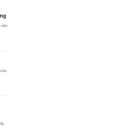
ùng
 sản
 của
ng