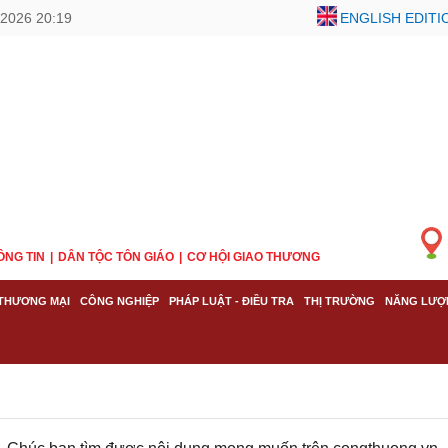
2026 20:19
ENGLISH EDITI
ÔNG TIN
DÂN TỘC TÔN GIÁO
CƠ HỘI GIAO THƯƠNG
THƯƠNG MẠI
CÔNG NGHIỆP
PHÁP LUẬT - ĐIỀU TRA
THỊ TRƯỜNG
NĂNG LƯỢ