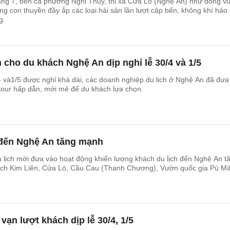
ng 7, bến cá phường Nghi Thủy, thị xã Cửa Lò (Nghệ An) như đông vu
g con thuyền đầy ắp các loại hải sản lần lượt cập bến, không khí háo
g.
 cho du khách Nghệ An dịp nghỉ lễ 30/4 và 1/5
4 và1/5 được nghỉ khá dài, các doanh nghiệp du lịch ở Nghệ An đã đưa
tour hấp dẫn, mới mẻ để du khách lựa chọn.
 đến Nghệ An tăng mạnh
du lịch mới đưa vào hoạt động khiến lượng khách du lịch đến Nghệ An t
 tích Kim Liên, Cửa Lò, Cầu Cau (Thanh Chương), Vườn quốc gia Pù Mát
vạn lượt khách dịp lễ 30/4, 1/5