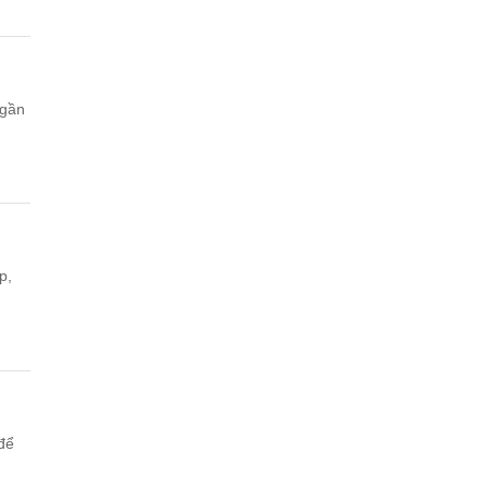
 gần
p,
để