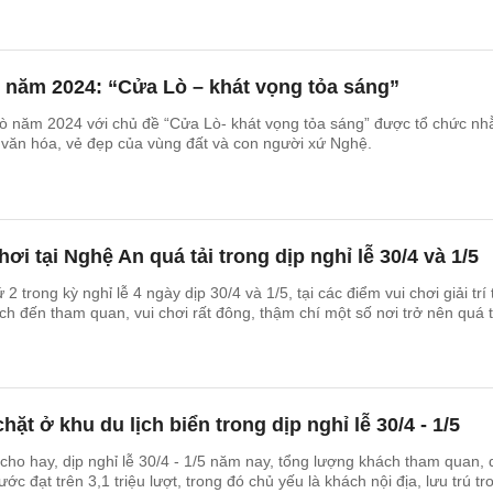
 năm 2024: “Cửa Lò – khát vọng tỏa sáng”
Lò năm 2024 với chủ đề “Cửa Lò- khát vọng tỏa sáng” được tổ chức n
ị văn hóa, vẻ đẹp của vùng đất và con người xứ Nghệ.
ơi tại Nghệ An quá tải trong dịp nghỉ lễ 30/4 và 1/5
 trong kỳ nghỉ lễ 4 ngày dịp 30/4 và 1/5, tại các điểm vui chơi giải trí 
h đến tham quan, vui chơi rất đông, thậm chí một số nơi trở nên quá t
hặt ở khu du lịch biển trong dịp nghỉ lễ 30/4 - 1/5
cho hay, dịp nghỉ lễ 30/4 - 1/5 năm nay, tổng lượng khách tham quan, 
ước đạt trên 3,1 triệu lượt, trong đó chủ yếu là khách nội địa, lưu trú tr