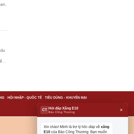
sạn,
 du
iểm
NG
HỘI NHẬP - QUỐC TẾ
TIÊU DÙNG - KHUYẾN MẠI
Hỏi đáp Xăng E10
×
CT
Báo Công Thương
Xin chào! Mình là trợ lý hỏi–đáp về
xăng
E10
của Báo Công Thương. Bạn muốn