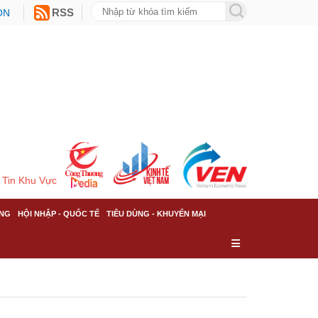
ON
RSS
Tin Khu Vực
NG
HỘI NHẬP - QUỐC TẾ
TIÊU DÙNG - KHUYẾN MẠI