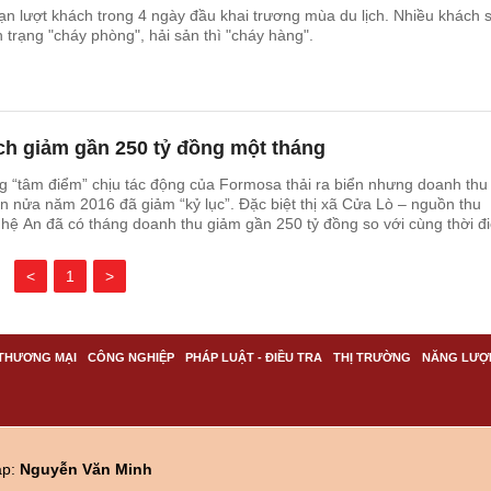
 lượt khách trong 4 ngày đầu khai trương mùa du lịch. Nhiều khách 
h trạng "cháy phòng", hải sản thì "cháy hàng".
ch giảm gần 250 tỷ đồng một tháng
g “tâm điểm” chịu tác động của Formosa thải ra biển nhưng doanh thu
n nửa năm 2016 đã giảm “kỷ lục”. Đặc biệt thị xã Cửa Lò – nguồn thu
ghệ An đã có tháng doanh thu giảm gần 250 tỷ đồng so với cùng thời đ
<
1
>
THƯƠNG MẠI
CÔNG NGHIỆP
PHÁP LUẬT - ĐIỀU TRA
THỊ TRƯỜNG
NĂNG LƯỢ
ập:
Nguyễn Văn Minh