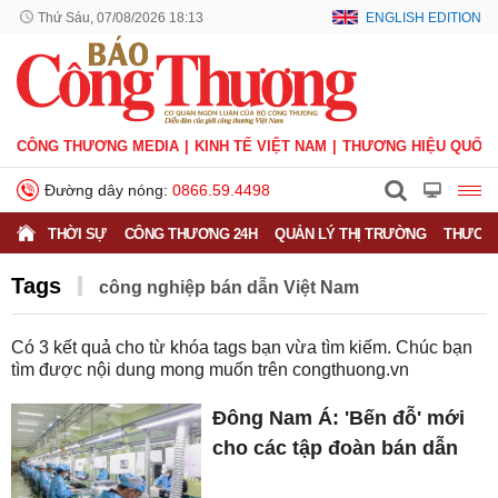
Thứ Sáu, 07/08/2026 18:13
ENGLISH EDITION
CÔNG THƯƠNG MEDIA
KINH TẾ VIỆT NAM
THƯƠNG HIỆU QUỐC 
Đường dây nóng:
0866.59.4498
THỜI SỰ
CÔNG THƯƠNG 24H
QUẢN LÝ THỊ TRƯỜNG
THƯƠNG
Tags
công nghiệp bán dẫn Việt Nam
Có
3
kết quả cho từ khóa tags bạn vừa tìm kiếm. Chúc bạn
tìm được nội dung mong muốn trên
congthuong.vn
Đông Nam Á: 'Bến đỗ' mới
cho các tập đoàn bán dẫn