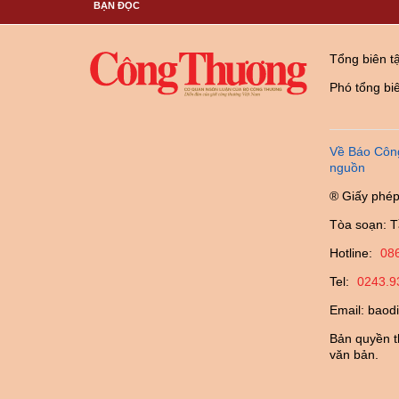
BẠN ĐỌC
Tổng biên t
Phó tổng bi
Về Báo Côn
nguồn
® Giấy phép
Tòa soạn: T
Hotline:
08
Tel:
0243.9
Email:
baod
Bản quyền t
văn bản.