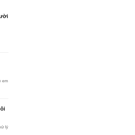
gười
rẻ em
ôi
xử lý