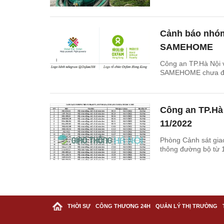
Cảnh báo nhóm 
SAMEHOME
Công an TP.Hà Nội v
SAMEHOME chưa đượ
Công an TP.Hà 
11/2022
Phòng Cảnh sát giao
thông đường bộ từ 
THỜI SỰ
CÔNG THƯƠNG 24H
QUẢN LÝ THỊ TRƯỜNG