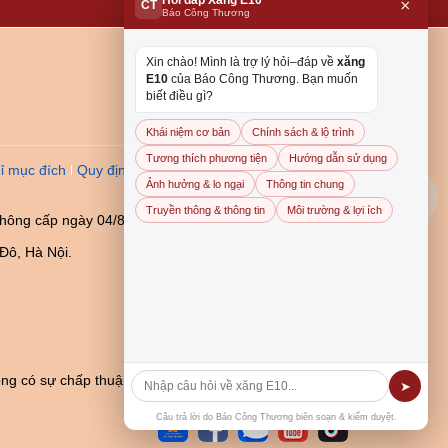
×
CT
Báo Công Thương
Xin chào! Mình là trợ lý hỏi–đáp về
xăng
E10
của Báo Công Thương. Bạn muốn
biết điều gì?
Khái niệm cơ bản
Chính sách & lộ trình
Tương thích phương tiện
Hướng dẫn sử dụng
ỉ mục đích
Quy định dẫn
Ảnh hưởng & lo ngại
Thông tin chung
Truyền thông & thông tin
Môi trường & lợi ích
thông cấp ngày 04/8/2023
Đô, Hà Nội.
ng có sự chấp thuận bằng
➤
Câu trả lời do Báo Công Thương biên soạn & kiểm duyệt.