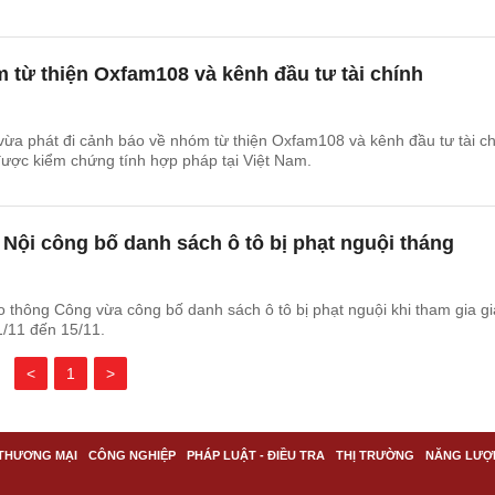
từ thiện Oxfam108 và kênh đầu tư tài chính
ừa phát đi cảnh báo về nhóm từ thiện Oxfam108 và kênh đầu tư tài c
c kiểm chứng tính hợp pháp tại Việt Nam.
Nội công bố danh sách ô tô bị phạt nguội tháng
 thông Công vừa công bố danh sách ô tô bị phạt nguội khi tham gia g
1/11 đến 15/11.
<
1
>
THƯƠNG MẠI
CÔNG NGHIỆP
PHÁP LUẬT - ĐIỀU TRA
THỊ TRƯỜNG
NĂNG LƯỢ