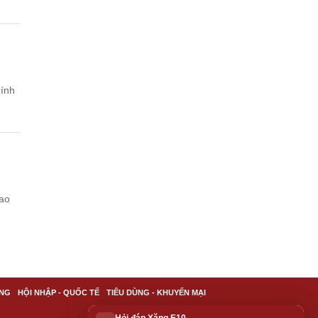
hính
iao
NG
HỘI NHẬP - QUỐC TẾ
TIÊU DÙNG - KHUYẾN MẠI
Hỏi đáp Xăng E10