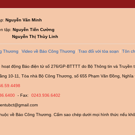
ập:
Nguyễn Văn Minh
ên tập:
Nguyễn Tiến Cường
Nguyễn Thị Thùy Linh
g Thương
Video về Báo Công Thương
Trao đổi với tòa soạn
Tôn ch
 hoạt động Báo điện tử số 276/GP-BTTTT do Bộ Thông tin và Truyền 
ầng 10-11, Tòa nhà Bộ Công Thương, số 655 Phạm Văn Đồng, Nghĩa 
66.59.4498
36.6400
- Fax:
0243.936.6402
ientubct@gmail.com
huộc về Báo Công Thương. Cấm sao chép dưới mọi hình thức nếu khô