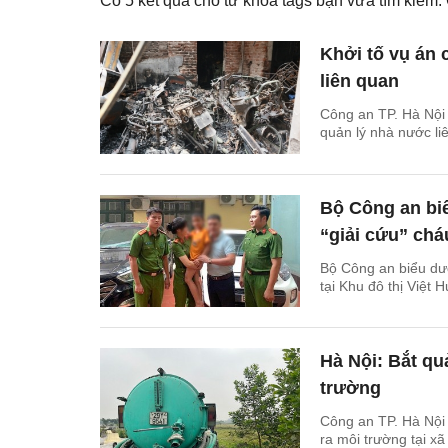
Có
5
kết quả cho từ khóa tags bạn vừa tìm kiếm
Khởi tố vụ án 
liên quan
Công an TP. Hà Nội 
quản lý nhà nước li
Bộ Công an bi
“giải cứu” chá
Bộ Công an biểu dươ
tại Khu đô thị Việt 
Hà Nội: Bắt qu
trường
Công an TP. Hà Nội 
ra môi trường tại x