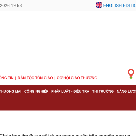
2026 19:53
ENGLISH EDITI
ÔNG TIN
DÂN TỘC TÔN GIÁO
CƠ HỘI GIAO THƯƠNG
THƯƠNG MẠI
CÔNG NGHIỆP
PHÁP LUẬT - ĐIỀU TRA
THỊ TRƯỜNG
NĂNG LƯỢ