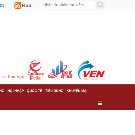
ON
RSS
Tin Khu Vực
NG
HỘI NHẬP - QUỐC TẾ
TIÊU DÙNG - KHUYẾN MẠI