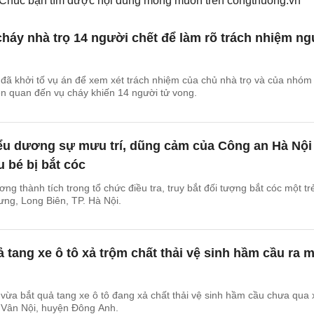
. Chúc bạn tìm được nội dung mong muốn trên
congthuong.vn
cháy nhà trọ 14 người chết để làm rõ trách nhiệm n
đã khởi tố vụ án để xem xét trách nhiệm của chủ nhà trọ và của nhóm
ên quan đến vụ cháy khiến 14 người tử vong.
ểu dương sự mưu trí, dũng cảm của Công an Hà Nội
u bé bị bắt cóc
ng thành tích trong tổ chức điều tra, truy bắt đối tượng bắt cóc một t
Hưng, Long Biên, TP. Hà Nội.
ả tang xe ô tô xả trộm chất thải vệ sinh hầm cầu ra m
vừa bắt quả tang xe ô tô đang xả chất thải vệ sinh hầm cầu chưa qua 
ã Vân Nội, huyện Đông Anh.