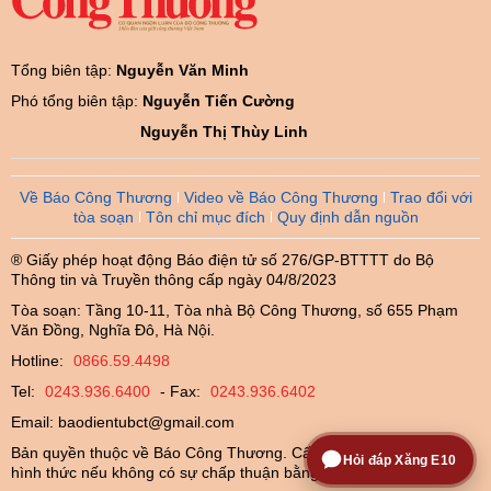
Tổng biên tập:
Nguyễn Văn Minh
Phó tổng biên tập:
Nguyễn Tiến Cường
Nguyễn Thị Thùy Linh
Về Báo Công Thương
Video về Báo Công Thương
Trao đổi với
tòa soạn
Tôn chỉ mục đích
Quy định dẫn nguồn
® Giấy phép hoạt động Báo điện tử số 276/GP-BTTTT do Bộ
Thông tin và Truyền thông cấp ngày 04/8/2023
Tòa soạn: Tầng 10-11, Tòa nhà Bộ Công Thương, số 655 Phạm
Văn Đồng, Nghĩa Đô, Hà Nội.
Hotline:
0866.59.4498
Tel:
0243.936.6400
- Fax:
0243.936.6402
Email:
baodientubct@gmail.com
Bản quyền thuộc về Báo Công Thương. Cấm sao chép dưới mọi
Hỏi đáp Xăng E10
hình thức nếu không có sự chấp thuận bằng văn bản.