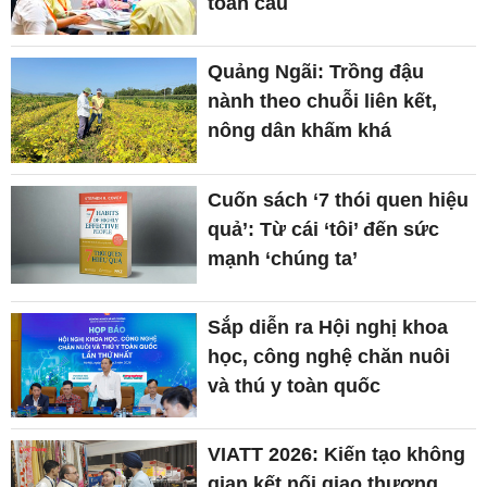
toàn cầu
Quảng Ngãi: Trồng đậu
nành theo chuỗi liên kết,
nông dân khấm khá
Cuốn sách ‘7 thói quen hiệu
quả’: Từ cái ‘tôi’ đến sức
mạnh ‘chúng ta’
Sắp diễn ra Hội nghị khoa
học, công nghệ chăn nuôi
và thú y toàn quốc
VIATT 2026: Kiến tạo không
gian kết nối giao thương