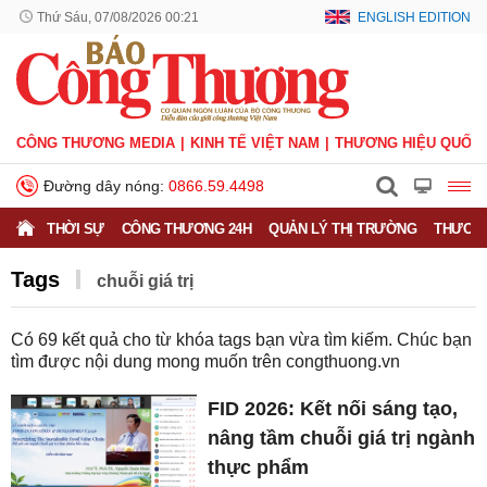
Thứ Sáu, 07/08/2026 00:21
ENGLISH EDITION
CÔNG THƯƠNG MEDIA
KINH TẾ VIỆT NAM
THƯƠNG HIỆU QUỐC 
Đường dây nóng:
0866.59.4498
THỜI SỰ
CÔNG THƯƠNG 24H
QUẢN LÝ THỊ TRƯỜNG
THƯƠNG
Tags
chuỗi giá trị
Có
69
kết quả cho từ khóa tags bạn vừa tìm kiếm. Chúc bạn
tìm được nội dung mong muốn trên
congthuong.vn
FID 2026: Kết nối sáng tạo,
nâng tầm chuỗi giá trị ngành
thực phẩm