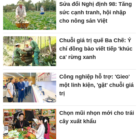
Sửa đổi Nghị định 98: Tăng
sức cạnh tranh, hội nhập
cho nông sản Việt
Chuỗi giá trị quế Ba Chẽ: Ý
chí đồng bào viết tiếp 'khúc
ca' rừng xanh
Công nghiệp hỗ trợ: 'Gieo'
một linh kiện, 'gặt' chuỗi giá
trị
Chọn mũi nhọn mới cho trái
cây xuất khẩu