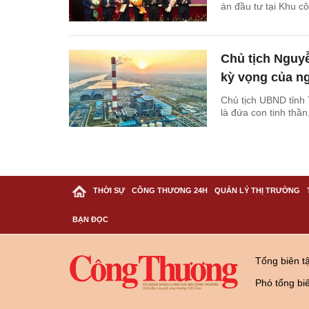
án đầu tư tại Khu c
Chủ tịch Nguyễ
kỳ vọng của n
Chủ tịch UBND tỉnh
là đứa con tinh thầ
THỜI SỰ
CÔNG THƯƠNG 24H
QUẢN LÝ THỊ TRƯỜNG
BẠN ĐỌC
Tổng biên t
Phó tổng bi