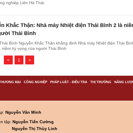
ông nghiệp Liên Hà Thái.
n Khắc Thận: Nhà máy Nhiệt điện Thái Bình 2 là ni
gười Thái Bình
 Thái Bình Nguyễn Khắc Thận khẳng định Nhà máy Nhiệt điện Thái Bìn
n, niềm kỳ vọng của người Thái Bình.
<
1
>
THƯƠNG MẠI
CÔNG NGHIỆP
PHÁP LUẬT - ĐIỀU TRA
THỊ TRƯỜNG
NĂNG LƯỢ
ập:
Nguyễn Văn Minh
ên tập:
Nguyễn Tiến Cường
Nguyễn Thị Thùy Linh