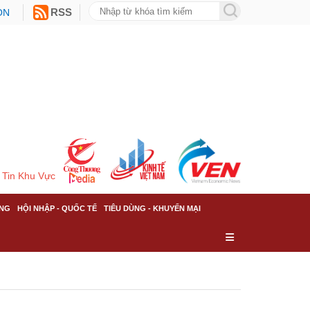
ON
RSS
Tin Khu Vực
NG
HỘI NHẬP - QUỐC TẾ
TIÊU DÙNG - KHUYẾN MẠI