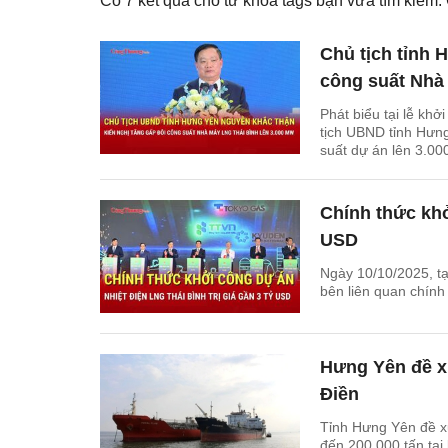
Có
7
kết quả cho từ khóa tags bạn vừa tìm kiếm
Chủ tịch tỉnh 
công suất Nhà
Phát biểu tại lễ kh
tịch UBND tỉnh Hưn
suất dự án lên 3.0
Chính thức khở
USD
Ngày 10/10/2025, t
bên liên quan chính
Hưng Yên đề x
Điền
Tỉnh Hưng Yên đề xu
đến 200.000 tấn tại