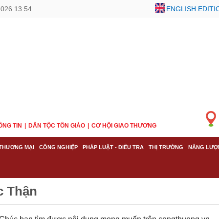
2026 13:54
ENGLISH EDITI
ÔNG TIN
DÂN TỘC TÔN GIÁO
CƠ HỘI GIAO THƯƠNG
THƯƠNG MẠI
CÔNG NGHIỆP
PHÁP LUẬT - ĐIỀU TRA
THỊ TRƯỜNG
NĂNG LƯỢ
c Thận