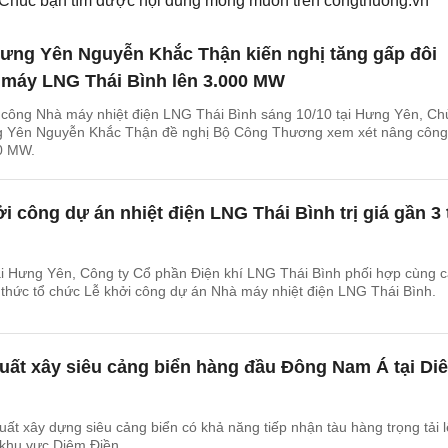
. Chúc bạn tìm được nội dung mong muốn trên
congthuong.vn
Hưng Yên Nguyễn Khắc Thận kiến nghị tăng gấp đôi
 máy LNG Thái Bình lên 3.000 MW
ởi công Nhà máy nhiệt điện LNG Thái Bình sáng 10/10 tại Hưng Yên, Ch
g Yên Nguyễn Khắc Thận đề nghị Bộ Công Thương xem xét nâng công
00 MW.
i công dự án nhiệt điện LNG Thái Bình trị giá gần 3 
ại Hưng Yên, Công ty Cổ phần Điện khí LNG Thái Bình phối hợp cùng 
 thức tổ chức Lễ khởi công dự án Nhà máy nhiệt điện LNG Thái Bình.
uất xây siêu cảng biển hàng đầu Đông Nam Á tại Di
ất xây dựng siêu cảng biển có khả năng tiếp nhận tàu hàng trọng tải 
 khu vực Diêm Điền.