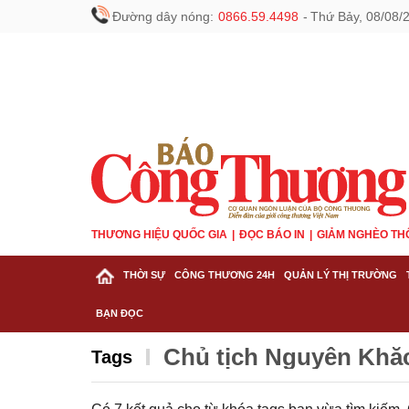
Đường dây nóng:
0866.59.4498
-
Thứ Bảy, 08/08/
THƯƠNG HIỆU QUỐC GIA
ĐỌC BÁO IN
GIẢM NGHÈO TH
THỜI SỰ
CÔNG THƯƠNG 24H
QUẢN LÝ THỊ TRƯỜNG
BẠN ĐỌC
Chủ tịch Nguyễn Khắ
Tags