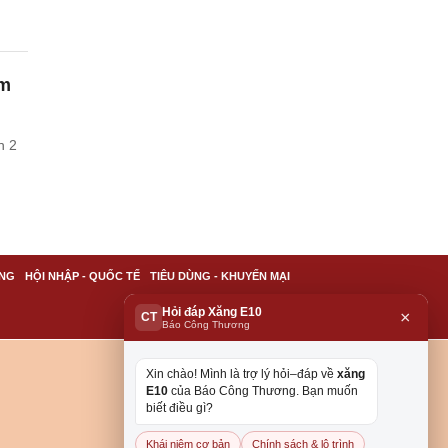
ềm
h 2
NG
HỘI NHẬP - QUỐC TẾ
TIÊU DÙNG - KHUYẾN MẠI
Hỏi đáp Xăng E10
×
CT
Báo Công Thương
Xin chào! Mình là trợ lý hỏi–đáp về
xăng
E10
của Báo Công Thương. Bạn muốn
biết điều gì?
Khái niệm cơ bản
Chính sách & lộ trình