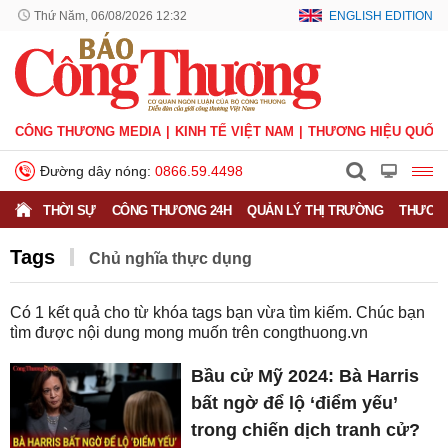
Thứ Năm, 06/08/2026 12:32
ENGLISH EDITION
CÔNG THƯƠNG MEDIA
KINH TẾ VIỆT NAM
THƯƠNG HIỆU QUỐC 
Đường dây nóng:
0866.59.4498
THỜI SỰ
CÔNG THƯƠNG 24H
QUẢN LÝ THỊ TRƯỜNG
THƯƠNG
Tags
Chủ nghĩa thực dụng
Có
1
kết quả cho từ khóa tags bạn vừa tìm kiếm. Chúc bạn
tìm được nội dung mong muốn trên
congthuong.vn
Bầu cử Mỹ 2024: Bà Harris
bất ngờ để lộ ‘điểm yếu’
trong chiến dịch tranh cử?