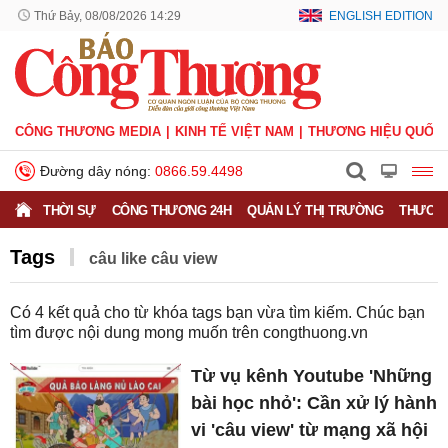
Thứ Bảy, 08/08/2026 14:29
ENGLISH EDITION
CÔNG THƯƠNG MEDIA
KINH TẾ VIỆT NAM
THƯƠNG HIỆU QUỐC 
Đường dây nóng:
0866.59.4498
THỜI SỰ
CÔNG THƯƠNG 24H
QUẢN LÝ THỊ TRƯỜNG
THƯƠNG
Tags
câu like câu view
Có
4
kết quả cho từ khóa tags bạn vừa tìm kiếm. Chúc bạn
tìm được nội dung mong muốn trên
congthuong.vn
Từ vụ kênh Youtube 'Những
bài học nhỏ': Cần xử lý hành
vi 'câu view' từ mạng xã hội