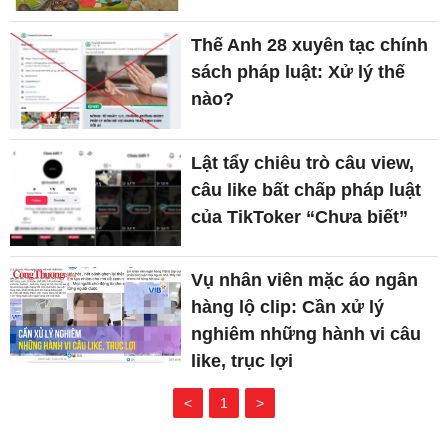
Thế Anh 28 xuyên tạc chính
sách pháp luật: Xử lý thế
nào?
Lật tẩy chiêu trò câu view,
câu like bất chấp pháp luật
của TikToker “Chưa biết”
Vụ nhân viên mặc áo ngân
hàng lộ clip: Cần xử lý
nghiêm những hành vi câu
like, trục lợi
<
1
>