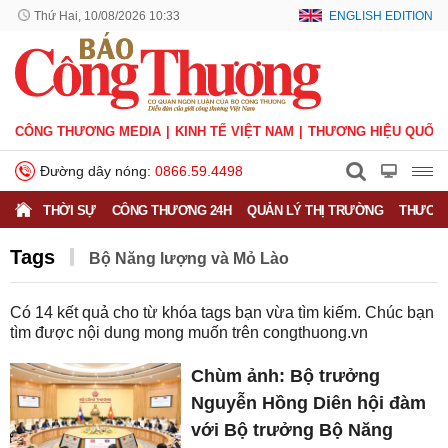
Thứ Hai, 10/08/2026 10:33
ENGLISH EDITION
CÔNG THƯƠNG MEDIA
KINH TẾ VIỆT NAM
THƯƠNG HIỆU QUỐC 
Đường dây nóng:
0866.59.4498
THỜI SỰ
CÔNG THƯƠNG 24H
QUẢN LÝ THỊ TRƯỜNG
THƯƠNG
Tags
Bộ Năng lượng và Mỏ Lào
Có
14
kết quả cho từ khóa tags bạn vừa tìm kiếm. Chúc bạn
tìm được nội dung mong muốn trên
congthuong.vn
Chùm ảnh: Bộ trưởng
Nguyễn Hồng Diên hội đàm
với Bộ trưởng Bộ Năng