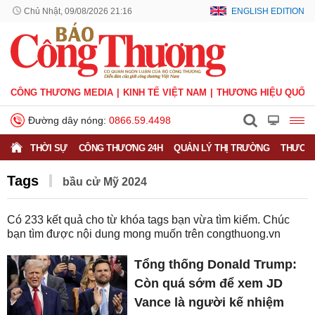
Chủ Nhật, 09/08/2026 21:16
ENGLISH EDITION
CÔNG THƯƠNG MEDIA
KINH TẾ VIỆT NAM
THƯƠNG HIỆU QUỐC 
Đường dây nóng:
0866.59.4498
THỜI SỰ
CÔNG THƯƠNG 24H
QUẢN LÝ THỊ TRƯỜNG
THƯƠNG
Tags
bầu cử Mỹ 2024
Có
233
kết quả cho từ khóa tags bạn vừa tìm kiếm. Chúc
bạn tìm được nội dung mong muốn trên
congthuong.vn
Tổng thống Donald Trump:
Còn quá sớm để xem JD
Vance là người kế nhiệm