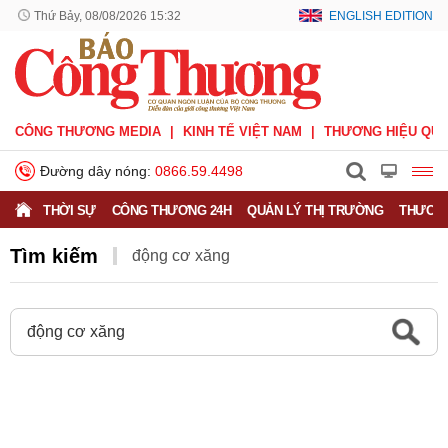
Thứ Bảy, 08/08/2026 15:32
ENGLISH EDITION
CÔNG THƯƠNG MEDIA
KINH TẾ VIỆT NAM
THƯƠNG HIỆU QUỐ
Đường dây nóng:
0866.59.4498
THỜI SỰ
CÔNG THƯƠNG 24H
QUẢN LÝ THỊ TRƯỜNG
THƯƠNG
Tìm kiếm
động cơ xăng