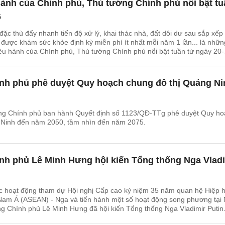
hành của Chính phủ, Thủ tướng Chính phủ nổi bật tu
6
đặc thù đẩy nhanh tiến độ xử lý, khai thác nhà, đất dôi dư sau sắp xếp
 được khám sức khỏe định kỳ miễn phí ít nhất mỗi năm 1 lần... là nhữn
điều hành của Chính phủ, Thủ tướng Chính phủ nổi bật tuần từ ngày 20-
nh phủ phê duyệt Quy hoạch chung đô thị Quảng Ni
ng Chính phủ ban hành Quyết định số 1123/QĐ-TTg phê duyệt Quy ho
 Ninh đến năm 2050, tầm nhìn đến năm 2075.
nh phủ Lê Minh Hưng hội kiến Tổng thống Nga Vlad
c hoạt động tham dự Hội nghị Cấp cao kỷ niệm 35 năm quan hệ Hiệp h
Nam Á (ASEAN) - Nga và tiến hành một số hoạt động song phương tại 
g Chính phủ Lê Minh Hưng đã hội kiến Tổng thống Nga Vladimir Putin