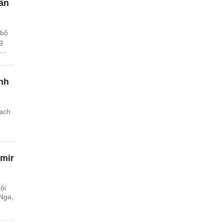
ần
 bộ
g
nh
ạch
imir
ội
Nga,
.