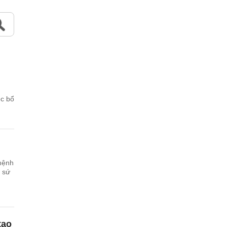
ệc bổ
mệnh
 sứ
tạo