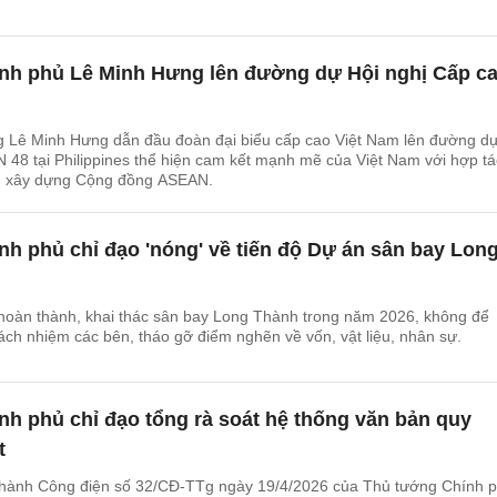
nh phủ Lê Minh Hưng lên đường dự Hội nghị Cấp c
g Lê Minh Hưng dẫn đầu đoàn đại biểu cấp cao Việt Nam lên đường dự
48 tại Philippines thể hiện cam kết mạnh mẽ của Việt Nam với hợp tá
ình xây dựng Cộng đồng ASEAN.
h phủ chỉ đạo 'nóng' về tiến độ Dự án sân bay Lon
hoàn thành, khai thác sân bay Long Thành trong năm 2026, không để
rách nhiệm các bên, tháo gỡ điểm nghẽn về vốn, vật liệu, nhân sự.
h phủ chỉ đạo tổng rà soát hệ thống văn bản quy
t
hành Công điện số 32/CĐ-TTg ngày 19/4/2026 của Thủ tướng Chính 