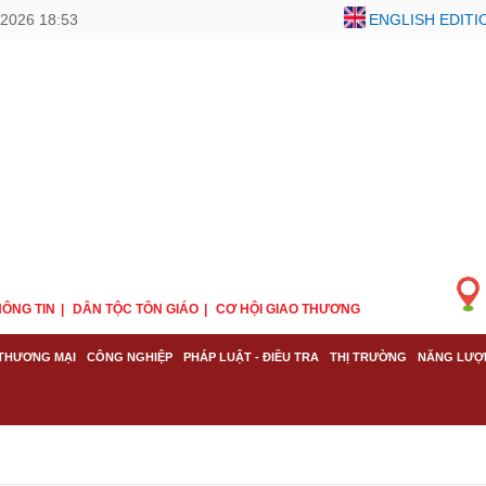
2026 18:53
ENGLISH EDITI
ÔNG TIN
DÂN TỘC TÔN GIÁO
CƠ HỘI GIAO THƯƠNG
THƯƠNG MẠI
CÔNG NGHIỆP
PHÁP LUẬT - ĐIỀU TRA
THỊ TRƯỜNG
NĂNG LƯỢ