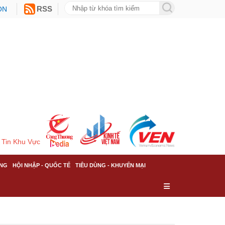
ON
RSS
Tin Khu Vực
NG
HỘI NHẬP - QUỐC TẾ
TIÊU DÙNG - KHUYẾN MẠI