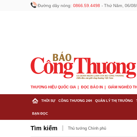
Đường dây nóng:
0866.59.4498
-
Thứ Năm, 06/08/
THƯƠNG HIỆU QUỐC GIA
ĐỌC BÁO IN
GIẢM NGHÈO TH
THỜI SỰ
CÔNG THƯƠNG 24H
QUẢN LÝ THỊ TRƯỜNG
BẠN ĐỌC
Tìm kiếm
Thủ tướng Chính phủ