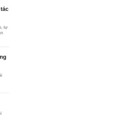
 tác
, tự
an
ởng
ải
i