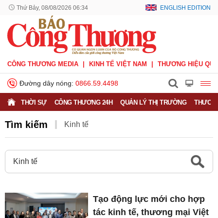
Thứ Bảy, 08/08/2026 06:34
ENGLISH EDITION
CÔNG THƯƠNG MEDIA
KINH TẾ VIỆT NAM
THƯƠNG HIỆU QUỐ
Đường dây nóng:
0866.59.4498
THỜI SỰ
CÔNG THƯƠNG 24H
QUẢN LÝ THỊ TRƯỜNG
THƯƠNG
Tìm kiếm
Kinh tế
Tạo động lực mới cho hợp
tác kinh tế, thương mại Việt