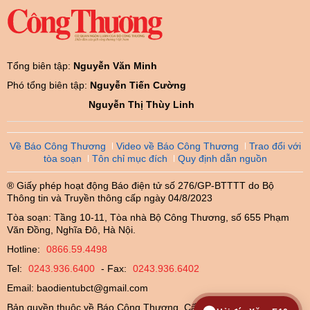
Tổng biên tập:
Nguyễn Văn Minh
Phó tổng biên tập:
Nguyễn Tiến Cường
Nguyễn Thị Thùy Linh
Về Báo Công Thương
Video về Báo Công Thương
Trao đổi với
tòa soạn
Tôn chỉ mục đích
Quy định dẫn nguồn
® Giấy phép hoạt động Báo điện tử số 276/GP-BTTTT do Bộ
Thông tin và Truyền thông cấp ngày 04/8/2023
Tòa soạn: Tầng 10-11, Tòa nhà Bộ Công Thương, số 655 Phạm
Văn Đồng, Nghĩa Đô, Hà Nội.
Hotline:
0866.59.4498
Tel:
0243.936.6400
- Fax:
0243.936.6402
Email:
baodientubct@gmail.com
Bản quyền thuộc về Báo Công Thương. Cấm sao chép dưới mọi