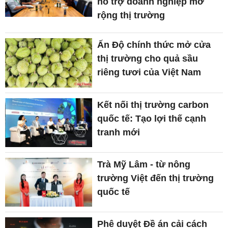
hỗ trợ doanh nghiệp mở
rộng thị trường
Ấn Độ chính thức mở cửa
thị trường cho quả sầu
riêng tươi của Việt Nam
Kết nối thị trường carbon
quốc tế: Tạo lợi thế cạnh
tranh mới
Trà Mỹ Lâm - từ nông
trường Việt đến thị trường
quốc tế
Phê duyệt Đề án cải cách