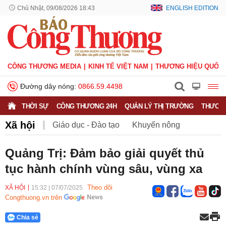
Chủ Nhật, 09/08/2026 18:43
ENGLISH EDITION
CÔNG THƯƠNG MEDIA
KINH TẾ VIỆT NAM
THƯƠNG HIỆU QUỐC 
Đường dây nóng:
0866.59.4498
THỜI SỰ
CÔNG THƯƠNG 24H
QUẢN LÝ THỊ TRƯỜNG
THƯƠNG
Xã hội
Giáo dục - Đào tạo
Khuyến nông
Môi trường
Nông nghiệp - nông thôn
Quảng Trị: Đảm bảo giải quyết thủ
tục hành chính vùng sâu, vùng xa
Phát triển bền vững
Sức khỏe
Việc làm
Theo dõi
XÃ HỘI
15:32
|
07/07/2025
Congthuong.vn trên
Chia sẻ