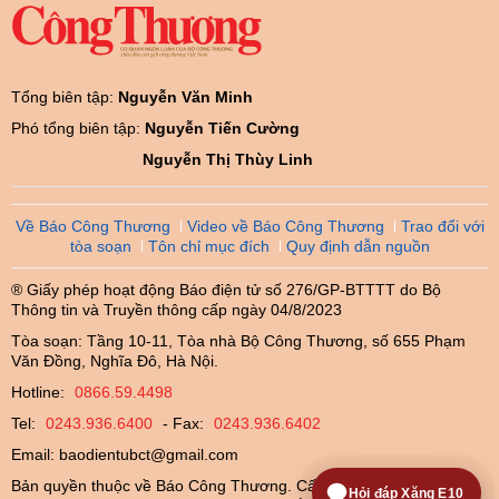
Tổng biên tập:
Nguyễn Văn Minh
Phó tổng biên tập:
Nguyễn Tiến Cường
Nguyễn Thị Thùy Linh
Về Báo Công Thương
Video về Báo Công Thương
Trao đổi với
tòa soạn
Tôn chỉ mục đích
Quy định dẫn nguồn
® Giấy phép hoạt động Báo điện tử số 276/GP-BTTTT do Bộ
Thông tin và Truyền thông cấp ngày 04/8/2023
Tòa soạn: Tầng 10-11, Tòa nhà Bộ Công Thương, số 655 Phạm
Văn Đồng, Nghĩa Đô, Hà Nội.
Hotline:
0866.59.4498
Tel:
0243.936.6400
- Fax:
0243.936.6402
Email:
baodientubct@gmail.com
Bản quyền thuộc về Báo Công Thương. Cấm sao chép dưới mọi
Hỏi đáp Xăng E10