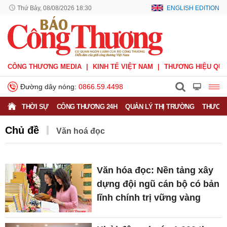
Thứ Bảy, 08/08/2026 18:30
ENGLISH EDITION
CÔNG THƯƠNG MEDIA
KINH TẾ VIỆT NAM
THƯƠNG HIỆU QUỐ
Đường dây nóng:
0866.59.4498
THỜI SỰ
CÔNG THƯƠNG 24H
QUẢN LÝ THỊ TRƯỜNG
THƯƠNG
Chủ đề
Văn hoá đọc
Văn hóa đọc: Nền tảng xây
dựng đội ngũ cán bộ có bản
lĩnh chính trị vững vàng