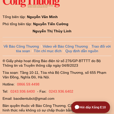
Tổng biên tập:
Nguyễn Văn Minh
Phó tổng biên tập:
Nguyễn Tiến Cường
Nguyễn Thị Thùy Linh
Về Báo Công Thương
Video về Báo Công Thương
Trao đổi với
tòa soạn
Tôn chỉ mục đích
Quy định dẫn nguồn
® Giấy phép hoạt động Báo điện tử số 276/GP-BTTTT do Bộ
Thông tin và Truyền thông cấp ngày 04/8/2023
Tòa soạn: Tầng 10-11, Tòa nhà Bộ Công Thương, số 655 Phạm
Văn Đồng, Nghĩa Đô, Hà Nội.
Hotline:
0866.59.4498
Tel:
0243.936.6400
- Fax:
0243.936.6402
Email:
baodientubct@gmail.com
Bản quyền thuộc về Báo Công Thương. Cấm sao chép dưới mọi
Hỏi đáp Xăng E10
hình thức nếu không có sự chấp thuận bằng văn bản.