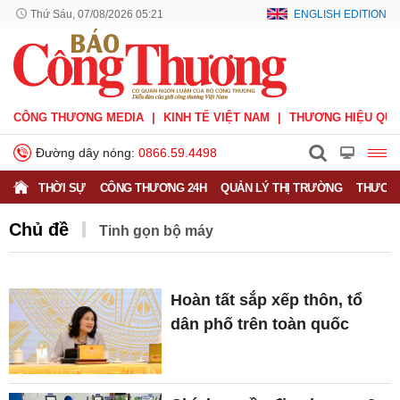
Thứ Sáu, 07/08/2026 05:21
ENGLISH EDITION
CÔNG THƯƠNG MEDIA
KINH TẾ VIỆT NAM
THƯƠNG HIỆU QUỐ
Đường dây nóng:
0866.59.4498
THỜI SỰ
CÔNG THƯƠNG 24H
QUẢN LÝ THỊ TRƯỜNG
THƯƠNG
Chủ đề
Tinh gọn bộ máy
Hoàn tất sắp xếp thôn, tổ
dân phố trên toàn quốc