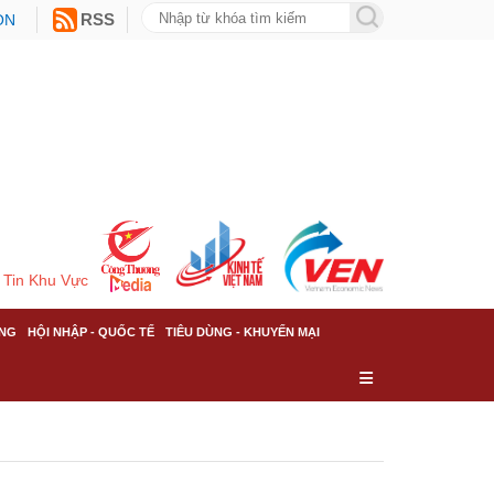
ON
RSS
Tin Khu Vực
NG
HỘI NHẬP - QUỐC TẾ
TIÊU DÙNG - KHUYẾN MẠI