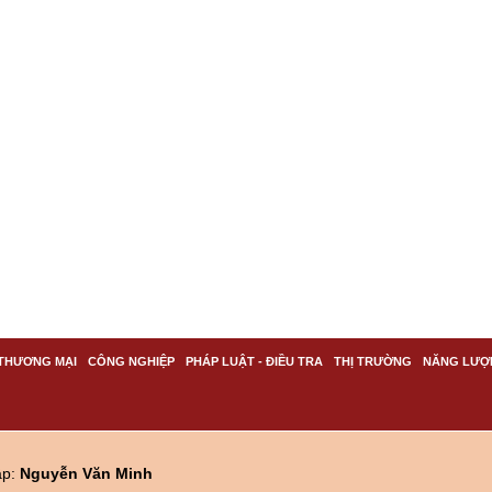
THƯƠNG MẠI
CÔNG NGHIỆP
PHÁP LUẬT - ĐIỀU TRA
THỊ TRƯỜNG
NĂNG LƯỢ
ập:
Nguyễn Văn Minh