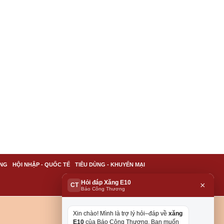
NG
HỘI NHẬP - QUỐC TẾ
TIÊU DÙNG - KHUYẾN MẠI
Hỏi đáp Xăng E10
×
CT
Báo Công Thương
Xin chào! Mình là trợ lý hỏi–đáp về
xăng
E10
của Báo Công Thương. Bạn muốn