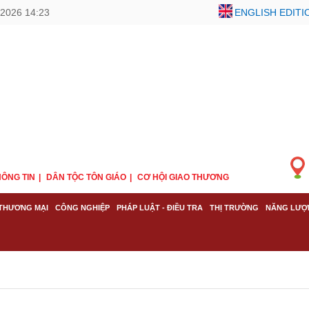
/2026 14:23
ENGLISH EDITI
ÔNG TIN
DÂN TỘC TÔN GIÁO
CƠ HỘI GIAO THƯƠNG
THƯƠNG MẠI
CÔNG NGHIỆP
PHÁP LUẬT - ĐIỀU TRA
THỊ TRƯỜNG
NĂNG LƯỢ